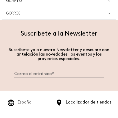
GUANTES
IT/JP/ES
36
38
40
42
44
IT/JP/ES
35
35.5
36
36.5
37
37.5
US/CA
2
4
6
8
10
US/CA
5
5.5
6
6.5
7
7.5
GORROS
INTERNACIONAL
S
M
L
TALLAS DE GUANTES
7
7.5
8
INTERNACIONAL
S
M
Suscríbete a la Newsletter
CIRCUNFERENCIA DE LA CABEZA
56
57
Suscríbete ya a nuestra Newsletter y descubre con
antelación las novedades, los eventos y los
proyectos especiales.
España
Localizador de tiendas