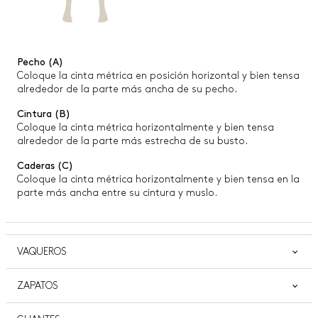
Pecho (A)
Coloque la cinta métrica en posición horizontal y bien tensa
alrededor de la parte más ancha de su pecho.
Cintura (B)
Coloque la cinta métrica horizontalmente y bien tensa
alrededor de la parte más estrecha de su busto.
Caderas (C)
Coloque la cinta métrica horizontalmente y bien tensa en la
parte más ancha entre su cintura y muslo.
VAQUEROS
ZAPATOS
INTERNACIONAL
XS
S
S-M
M
M-L
VAQUEROS
25
26
27
28
29