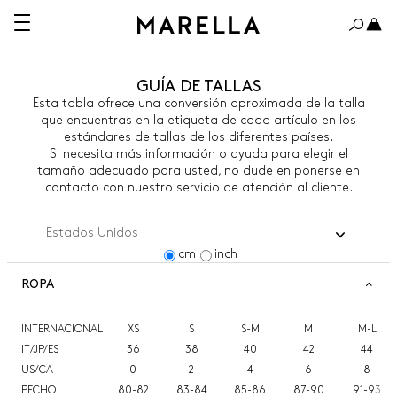
GUÍA DE TALLAS
Esta tabla ofrece una conversión aproximada de la talla
que encuentras en la etiqueta de cada artículo en los
estándares de tallas de los diferentes países.
Si necesita más información o ayuda para elegir el
tamaño adecuado para usted, no dude en ponerse en
contacto con nuestro servicio de atención al cliente.
size.guide.select.country
cm
inch
ROPA
INTERNACIONAL
XS
S
S-M
M
M-L
IT/JP/ES
36
38
40
42
44
US/CA
0
2
4
6
8
PECHO
80-82
83-84
85-86
87-90
91-93