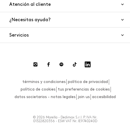
Atención al cliente
¿Necesitas ayuda?
Contáctanos
Seguridad del producto
Servicios
FAQ
Pedidos y envíos
Smart Shopping
Devoluciones y reembolsos
Private Store
Pago
Live Chat
Realizar una devolución
términos y condiciones
política de privacidad
Guía de tallas
política de cookies
tus preferencias de cookies
datos societarios - notas legales
join us
accesibilidad
© 2026 Marella - Dedimax S.r.l. P. IVA Nr.
01322820356 - ESW VAT Nr. IE9740240D