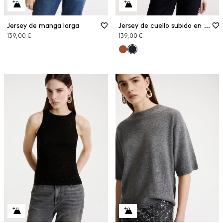
Jersey de manga larga
Jersey de cuello subido en suave lyocell
139,00 €
139,00 €