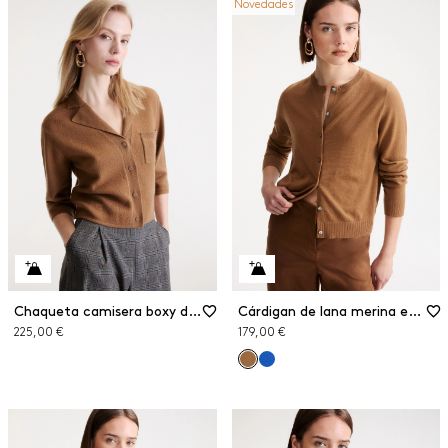
Novedades
Chaqueta camisera boxy de cachemira y lana
Cárdigan de lana merina extrafina
225,00 €
179,00 €