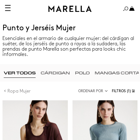
Punto y Jerséis Mujer
Esenciales en el armario de cualquier mujer: del cárdigan al
suéter, de los jerséis de punto a rayas a la sudadera, las
prendas de punto Marella son perfectas para looks chic
informales.
VER TODOS
CÁRDIGAN
POLO
MANGAS CORTA
Ropa Mujer
ORDENAR POR
FILTROS
(1)