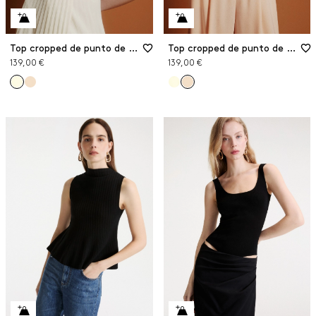
Top cropped de punto de viscosa
Top cropped de punto de viscosa
139,00 €
139,00 €