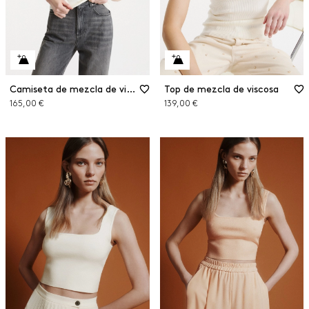
Camiseta de mezcla de viscosa
Top de mezcla de viscosa
165,00 €
139,00 €