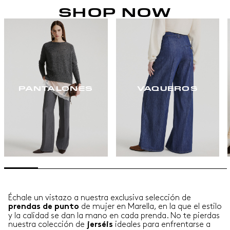
SHOP NOW
PANTALONES
VAQUEROS
Échale un vistazo a nuestra exclusiva selección de
de mujer en Marella, en la que el estilo
prendas de punto
y la calidad se dan la mano en cada prenda. No te pierdas
nuestra colección de
ideales para enfrentarse a
jerséis