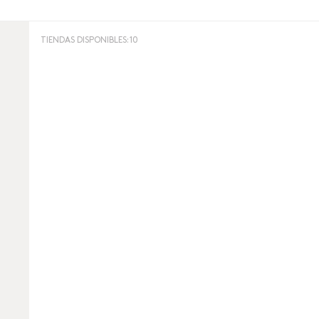
TIENDAS DISPONIBLES:
10
Servicios
Le Muse GIft
ELIMINAR
APLICAR