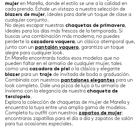
en Marella, donde el estilo se une a la calidad en
mujer
cada prenda. Échale un vistazo a nuestra selección de
, ideales para darle un toque de clase a
blazers de mujer
cualquier conjunto.
No dejes escapar nuestras
,
chaquetas de primavera
ideales para los días más frescos de la temporada. Si
buscas una combinación más moderna, no puedes
perderte la
, un clásico atemporal que,
cazadora vaquera
junto con un
, garantiza un toque
pantalón vaquero
alegre para cualquier look.
En Marella encontrarás todos esos modelos que no
pueden faltar en el armario de cualquier mujer, tales
como una
o la clásica y elegante
cazadora de piel
para un
de invitada de boda o graduación.
blazer
traje
Combínala con nuestros
para un
pantalones elegantes
look completo. Dale una pizca de lujo a tu armario de
invierno con la elegancia de nuestra
chaqueta de
.
terciopelo
Explora la colección de chaquetas de mujer de Marella y
encuentra la tuya entre una amplia gama de modelos.
Completa tu outfit con nuestros
:
zapatos de mujer
encontraras zapatillas para el día a día y zapatos de salón
para tus ocasiones especiales.