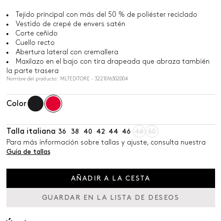
Tejido principal con más del 50 % de poliéster reciclado
Vestido de crepé de envers satén
Corte ceñido
Cuello recto
Abertura lateral con cremallera
Maxilazo en el bajo con tira drapeada que abraza también
la parte trasera
Nombre del producto: MLTEDITORE - 3221016302004
Color
Talla italiana
36
38
40
42
44
46
48
50
Para más información sobre tallas y ajuste, consulta nuestra
Guía de tallas
AÑADIR A LA CESTA
GUARDAR EN LA LISTA DE DESEOS