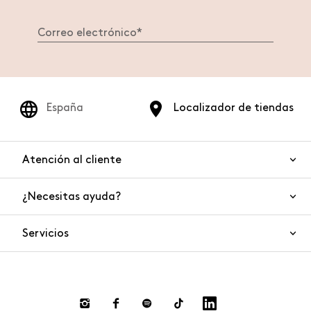
España
Localizador de tiendas
Atención al cliente
¿Necesitas ayuda?
Contáctanos
Seguridad del producto
Servicios
FAQ
Pedidos y envíos
Smart Shopping
Devoluciones y reembolsos
Private Store
Pago